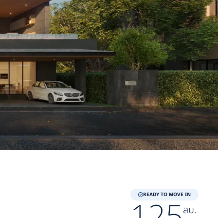
READY TO MOVE IN
125
ลบ.