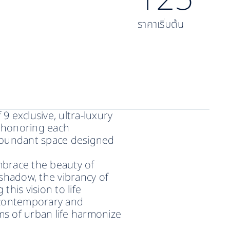
ราคาเริ่มต้น
9 exclusive, ultra-luxury
e honoring each
e abundant space designed
mbrace the beauty of
shadow, the vibrancy of
this vision to life
 contemporary and
ms of urban life harmonize