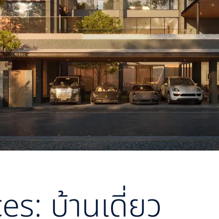
s: บ้านเดี่ยว