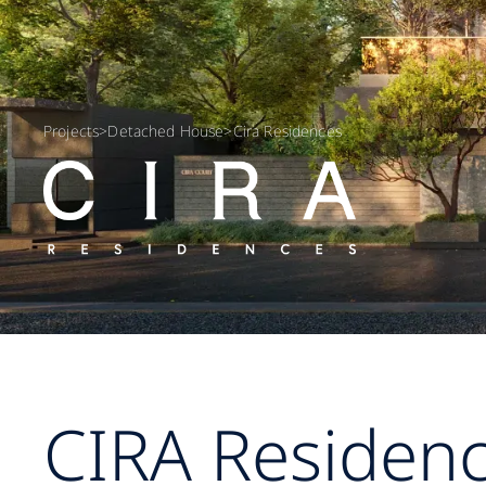
Projects
>
Detached House
>
Cira Residences
CIRA Residence