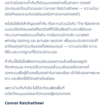
และวิวเมืองยามค่ำคืนที่เปิดมุมมองอย่างเต็มสายตา ทุกองค์
ประกอบสะท้อนตัวตนของ Conner Ratchathewi — ความร่วม
สมัยที่หลอมรวมกับรสนิยมเหนือกาลเวลาอย่างลงตัว
หนึ่งในไฮไลต์สำคัญของค่ำคืน คือความร่วมมือกับ The Balvenie
แบรนด์ซิงเกิลมอลต์สก็อตช์วิสกี้ที่มีชื่อเสียงด้านงานฝีมือและ
กระบวนการผลิตแบบดั้งเดิม ภายในงานมีการจัด curated
whisky tasting และ private session เพื่อมอบประสบการณ์ที่
สะท้อนคุณค่าร่วมกันของทั้งสองแบรนด์ — ความประณีต ความ
ใส่ใจ และมาตรฐานที่ไม่ประนีประนอม
ค่ำคืนนี้จึงไม่ใช่เพียงการเฉลิมฉลองการแล้วเสร็จของยูนิต
Penthouse หากแต่เป็นการตอกย้ำแนวคิดของโครงการที่
ออกแบบเพื่อผู้ที่มองเห็นคุณค่าในรายละเอียด เข้าใจในคุณภาพระยะ
ยาว และเลือกใช้ชีวิตอย่างมีรสนิยม
เพราะบ้านที่แท้จริง ไม่ได้สะท้อนเพียงพื้นที่
แต่สะท้อนมุมมองและตัวตนของผู้ครอบครอง
Conner Ratchathewi