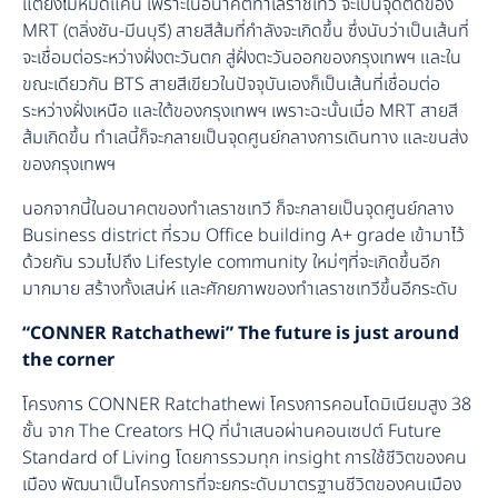
แต่ยังไม่หมดแค่นี้ เพราะในอนาคตทำเลราชเทวี จะเป็นจุดตัดของ
MRT (ตลิ่งชัน-มีนบุรี) สายสีส้มที่กำลังจะเกิดขึ้น ซึ่งนับว่าเป็นเส้นที่
จะเชื่อมต่อระหว่างฝั่งตะวันตก สู่ฝั่งตะวันออกของกรุงเทพฯ และใน
ขณะเดียวกัน BTS สายสีเขียวในปัจจุบันเองก็เป็นเส้นที่เชื่อมต่อ
ระหว่างฝั่งเหนือ และใต้ของกรุงเทพฯ เพราะฉะนั้นเมื่อ MRT สายสี
ส้มเกิดขึ้น ทำเลนี้ก็จะกลายเป็นจุดศูนย์กลางการเดินทาง และขนส่ง
ของกรุงเทพฯ
นอกจากนี้ในอนาคตของทำเลราชเทวี ก็จะกลายเป็นจุดศูนย์กลาง
Business district ที่รวม Office building A+ grade เข้ามาไว้
ด้วยกัน รวมไปถึง Lifestyle community ใหม่ๆที่จะเกิดขึ้นอีก
มากมาย สร้างทั้งเสน่ห์ และศักยภาพของทำเลราชเทวีขึ้นอีกระดับ
“CONNER Ratchathewi” The future is just around
the corner
โครงการ CONNER Ratchathewi โครงการคอนโดมิเนียมสูง 38
ชั้น จาก The Creators HQ ที่นำเสนอผ่านคอนเซปต์ Future
Standard of Living โดยการรวมทุก insight การใช้ชีวิตของคน
เมือง พัฒนาเป็นโครงการที่จะยกระดับมาตรฐานชีวิตของคนเมือง