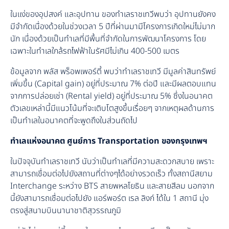
ในแง่ของอุปสงค์ และอุปทาน ของทำเลราชเทวีพบว่า อุปทานยังคง
มีจำกัดเนื่องด้วยในช่วงเวลา 5 ปีที่ผ่านมามีโครงการเกิดใหม่ไม่มาก
นัก เนื่องด้วยเป็นทำเลที่มีพื้นที่จำกัดในการพัฒนาโครงการ โดย
เฉพาะในทำเลใกล้รถไฟฟ้าในรัศมีไม่เกิน 400-500 เมตร
ข้อมูลจาก พลัส พร็อพเพอร์ตี้ พบว่าทำเลราชเทวี มีมูลค่าสินทรัพย์
เพิ่มขึ้น (Capital gain) อยู่ที่ประมาณ 7% ต่อปี และมีผลตอบแทน
จากการปล่อยเช่า (Rental yield) อยู่ที่ประมาณ 5% ซึ่งในอนาคต
ตัวเลขเหล่านี้มีแนวโน้มที่จะเติบโตสูงขึ้นเรื่อยๆ จากเหตุผลด้านการ
เป็นทำเลในอนาคตที่จะพูดถึงในส่วนถัดไป
ทำเลแห่งอนาคต ศูนย์การ Transportation ของกรุงเทพฯ
ในปัจจุบันทำเลราชเทวี นับว่าเป็นทำเลที่มีความสะดวกสบาย เพราะ
สามารถเชื่อมต่อไปยังสถานที่ต่างๆได้อย่างรวดเร็ว ทั้งสถานีสยาม
Interchange ระหว่าง BTS สายพหลโยธิน และสายสีลม นอกจาก
นี้ยังสามารถเชื่อมต่อไปยัง แอร์พอร์ต เรล ลิงก์ ได้ใน 1 สถานี มุ่ง
ตรงสู่สนามบินนานาชาติสุวรรณภูมิ