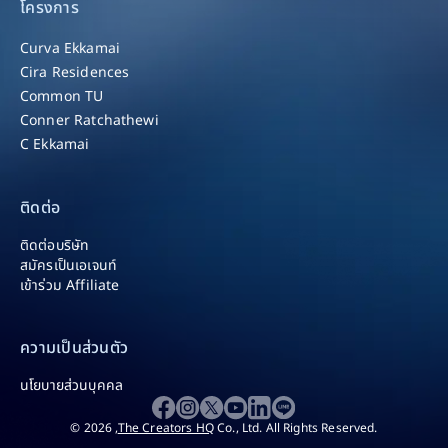
โครงการ
Curva Ekkamai
Cira Residences
Common TU
Conner Ratchathewi
C Ekkamai
ติดต่อ
ติดต่อบริษัท
สมัครเป็นเอเจนท์
เข้าร่วม Affiliate​
ความเป็นส่วนตัว
นโยบายส่วนบุคคล
© 2026 ,
The Creators HQ
Co., Ltd. All Rights Reserved.