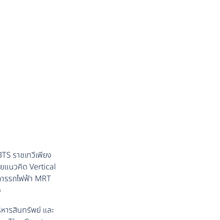
TS ราชเทวีเพียง
วยแนวคิด Vertical
งการรถไฟฟ้า MRT
ว
ิหารสินทรัพย์ และ