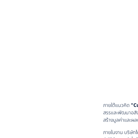
ภายใต้แนวคิด
"C
สรรและพัฒนาอสังห
สร้างมูลค่าและผล
ภายในงาน บริษัทไ