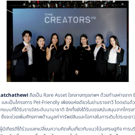
Ratchathewi
ถือเป็น Rare Asset ใจกลางกรุงเทพฯ ด้วยทำเลห่างจาก B
ม และเป็นโครงการ Pet-Friendly เพียงแห่งเดียวในย่านราชเทวี โดดเด่นด้
แบบที่ได้รับรางวัลระดับนานาชาติ อีกทั้งยังได้รับแรงสนับสนุนจากโคร
ซึ่งจะช่วยเพิ่มศักยภาพด้านมูลค่าทรัพย์สินและโอกาสในการเติบโตระยะยา
้มีเกียรติได้ร่วมแลกเปลี่ยนความคิดเห็นเกี่ยวกับแนวโน้มเศรษฐกิจ การบร