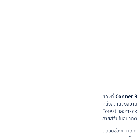
ขณะที่
Conner 
หนึ่งสถานีถึงสยา
Forest และการออก
สายสีส้มในอนาคต 
ตลอดช่วงค่ำ แขกผู